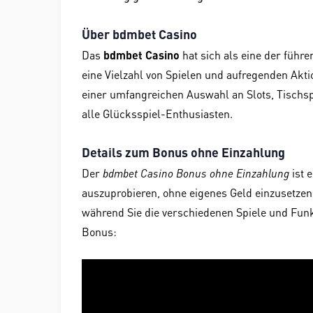
Über bdmbet Casino
Das
bdmbet Casino
hat sich als eine der führe
eine Vielzahl von Spielen und aufregenden Akti
einer umfangreichen Auswahl an Slots, Tischsp
alle Glücksspiel-Enthusiasten.
Details zum Bonus ohne Einzahlung
Der
bdmbet Casino Bonus ohne Einzahlung
ist 
auszuprobieren, ohne eigenes Geld einzusetzen
während Sie die verschiedenen Spiele und Funk
Bonus: