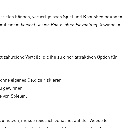
rzielen können, variiert je nach Spiel und Bonusbedingungen.
r mit einem
bdmbet Casino Bonus ohne Einzahlung
Gewinne in
t zahlreiche Vorteile, die ihn zu einer attraktiven Option für
 ohne eigenes Geld zu riskieren.
zu gewinnen.
e von Spielen.
zu nutzen, müssen Sie sich zunächst auf der Webseite