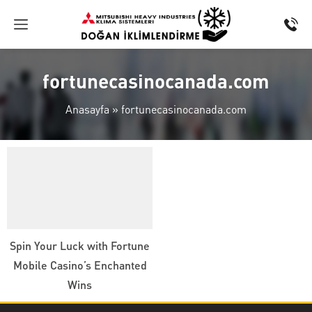
fortunecasinocanada.com
Anasayfa
»
fortunecasinocanada.com
Spin Your Luck with Fortune
Mobile Casino’s Enchanted
Wins