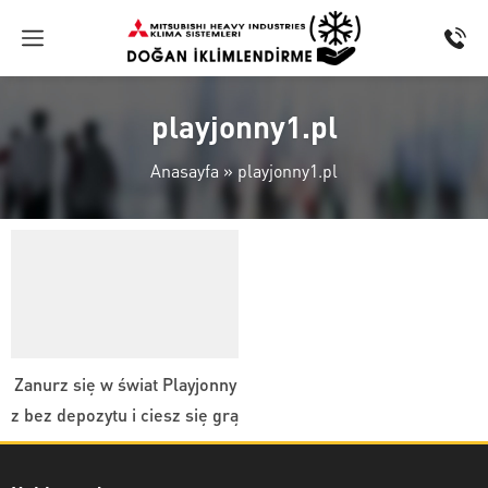
playjonny1.pl
Anasayfa
»
playjonny1.pl
Zanurz się w świat Playjonny
z bez depozytu i ciesz się grą