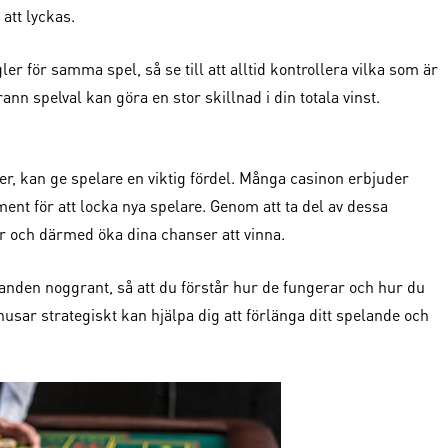
att lyckas.
er för samma spel, så se till att alltid kontrollera vilka som är
ann spelval kan göra en stor skillnad i din totala vinst.
 kan ge spelare en viktig fördel. Många casinon erbjuder
ent för att locka nya spelare. Genom att ta del av dessa
r och därmed öka dina chanser att vinna.
udanden noggrant, så att du förstår hur de fungerar och hur du
sar strategiskt kan hjälpa dig att förlänga ditt spelande och