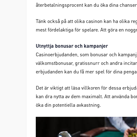
återbetalningsprocent kan du öka dina chanser 
Tänk också på att olika casinon kan ha olika regl
mest fördelaktiga för spelare. Att göra en noggr
Utnyttja bonusar och kampanjer
Casinoerbjudanden, som bonusar och kampanjer,
välkomstbonusar, gratissnurr och andra incitam
erbjudanden kan du få mer spel för dina penga
Det är viktigt att läsa villkoren för dessa erbj
kan dra nytta av dem maximalt. Att använda bonu
öka din potentiella avkastning.