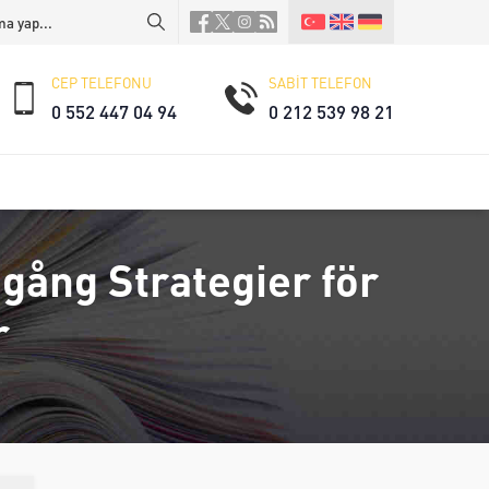
CEP TELEFONU
SABİT TELEFON
0 552 447 04 94
0 212 539 98 21
gång Strategier för
r