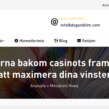
MAIL ADRESİMİZ
info@doganiklim.com
iz
Hizmetlerimiz
Blog
İletişim
rna bakom casinots fram
att maximera dina vinste
Anasayfa
»
Mitsubishi Heavy